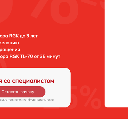
ора RGK до 3 лет
 желанию
бращения
зора
RGK TL-70 от 35 минут
я со специалистом
Оставить заявку
есь c
политикой конфиденциальности