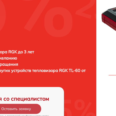
ора RGK до 3 лет
 желанию
бращения
ругих устройств тепловизора
RGK TL-60 от
я со специалистом
Оставить заявку
есь c
политикой конфиденциальности